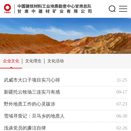
企业文化
文化理念
文化活动
武威市大口子项目实习心得
11-25
新疆托云牧场三连实习有感
09-17
野外地质工作的心灵跋涉
07-23
雪域寻萤记：旦马乡的地质人
06-30
浅谈党员的廉洁自律
02-26