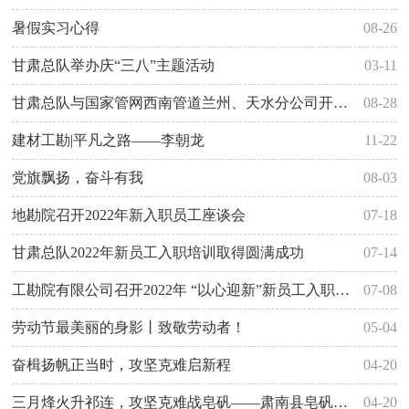
暑假实习心得
08-26
甘肃总队举办庆“三八”主题活动
03-11
甘肃总队与国家管网西南管道兰州、天水分公司开展青年员工联谊活动
08-28
建材工勘|平凡之路——李朝龙
11-22
党旗飘扬，奋斗有我
08-03
地勘院召开2022年新入职员工座谈会
07-18
甘肃总队2022年新员工入职培训取得圆满成功
07-14
工勘院有限公司召开2022年 “以心迎新”新员工入职座谈会
07-08
劳动节最美丽的身影丨致敬劳动者！
05-04
奋楫扬帆正当时，攻坚克难启新程
04-20
三月烽火升祁连，攻坚克难战皂矾——肃南县皂矾沟水泥用石灰岩矿详查项目部纪实
04-20