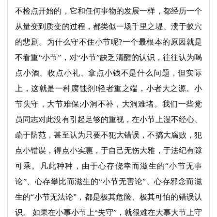
不检点开始的，它和任何事物的发展一样，都经历一个
从量变到质变的过程，都类似一场千里之堤、溃于蚁穴
的悲剧。为什么守不住小节呢?一个最根本的原因就是
不看重“小节”，对“小节”缺乏清醒的认识，往往认为喝
点小酒、收点小礼、拿点小钱不是什么问题，但实际
上，这就是一种腐蚀剂!轻者重之端，小者大之源。小
节失守，大节难保;小洞不补，大洞难堵。我们一些党
员同志对此没有引起足够的重视，在小节上漫不经心、
疏于防范，甚至认为只要不犯大错误，不搞大腐败，犯
点小错误，得点小实惠，于自己无伤大雅，于法纪有隙
可乘。凡此种种，由于心存侥幸而滋生的“小节无事
论”、心存攀比而滋生的“小节无害论”、心存邪念而滋
生的“小节无法论”，都是极其危险、极其可怕的错误认
识。 如果在小事小节上“失守”，就很难在大事大节上守