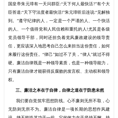
国皇帝朱元璋有一天问群臣:“天下何人最快活?”有个大
臣答道:“天下守法度者最快活!”朱元璋听后连说:“见解独
到。”遵守纪律的人，一定是一个严谨的人、一个快活
的人、一个值得党和人民信赖和重托的人!尤其是各级
党员领导干部，同时还担负着党风廉政建设的领导责
任，更应该深入地思考自己怎么来担当这份责任，如何
来履行这份责任。“律己”如过不了关，“律人”就过不得
硬。廉洁自律既是一种领导素质，也是一种领导能力，
只有廉洁自律才能获得反腐败的发言权、主动权和领导
权。
三、廉洁之本在于自律，自律之道在于防患未然
我们要自觉筑牢思想防线。心不廉则无所不取，心
无防则无所不为。廉洁自律是一项长期的思想作风建
设，绝不能毕其功于一役，它的效力在于坚持不懈、持