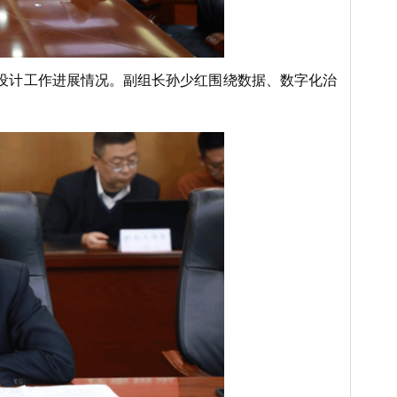
计工作进展情况。副组长孙少红围绕数据、数字化治