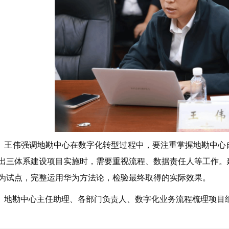
伟强调地勘中心在数字化转型过程中，要注重掌握地勘中心自
出三体系建设项目实施时，需要重视流程、数据责任人等工作。
为试点，完整运用华为方法论，检验最终取得的实际效果。
勘中心主任助理、各部门负责人、数字化业务流程梳理项目