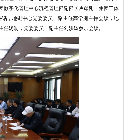
团数字化管理中心流程管理部副部长卢耀刚、集团三体
讲话，地勘中心党委委员、副主任高学渊主持会议，地
主任汤昉，党委委员、副主任刘洪涛参加会议。