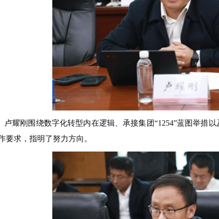
耀刚围绕数字化转型内在逻辑、承接集团“1254”蓝图举措以
作要求，指明了努力方向。