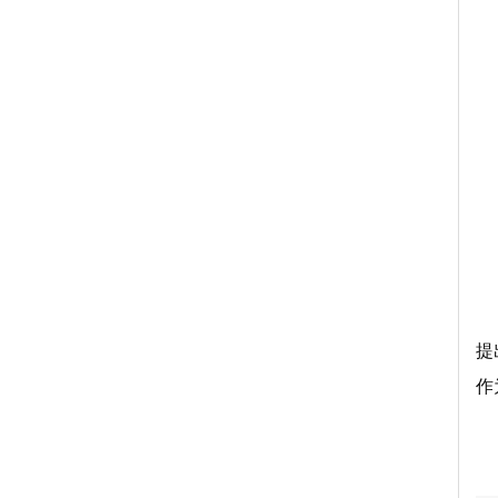
王
提
作
地