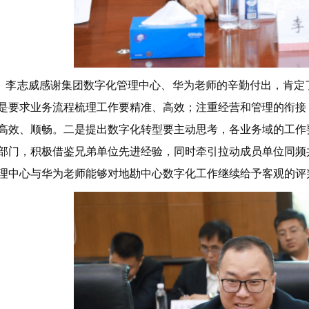
志威感谢集团数字化管理中心、华为老师的辛勤付出，肯定了
是要求业务流程梳理工作要精准、高效；注重经营和管理的衔接
高效、顺畅。二是提出数字化转型要主动思考，各业务域的工作
部门，积极借鉴兄弟单位先进经验，同时牵引拉动成员单位同频
理中心与华为老师能够对地勘中心数字化工作继续给予客观的评