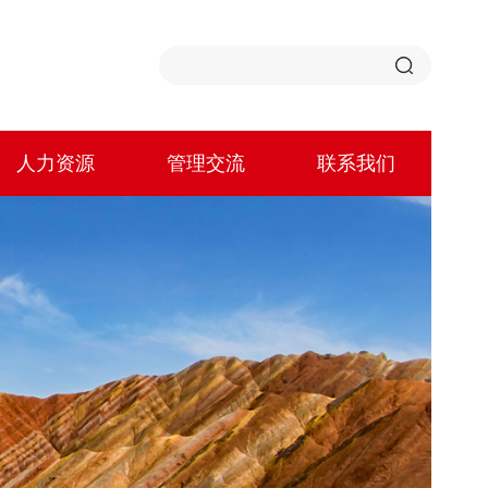
人力资源
管理交流
联系我们